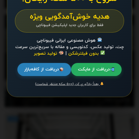
آگوست 4, 2026
هدیه خوش‌آمدگویی ویژه
اخبار
فقط برای کاربران جدید اپلیکیشن فیبوناچی
هوش مصنوعی ایرانی فیبوناچی
چت، تولید عکس، کدنویسی و مقاله با سریع‌ترین سرعت
بدون فیلترشکن
|
تولید تصویر
دریافت از مایکت
دریافت از کافه‌بازار
بعداً یادآوری کن (۵۰۰ سکه منتظر شماست)
بازگشت دوباره شاخص بورس به کانال ۵ میلیونی
آگوست 1, 2026
اخبار