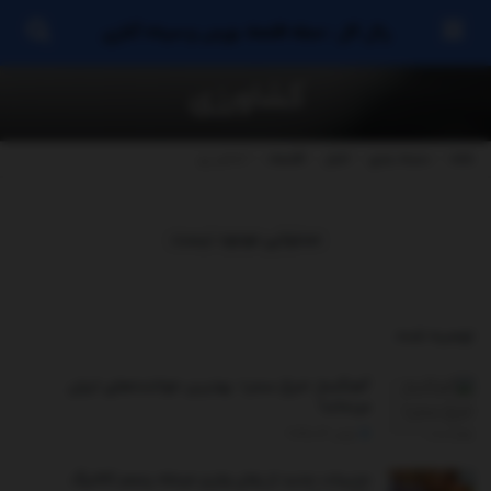
رئال کال : مجله اقتصاد بورس و سرماه گذاری
کشاورزی
خانه
دسته بندی
اخبار
اقتصاد
کشاورزی
محتوایی موجود نیست
توصیه شده
.
آهنگساز «مرغ‌ سحر»: بهترین خواننده‌های ایران
مرده‌اند!
ژوئن 13, 2025
جزییات جدید از زمان واریز مرحله پنجم کالابرگ