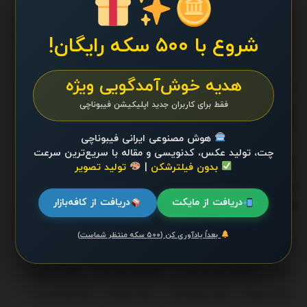
طراحی و تولید رئال کال : مجله اقتصاد، بورس و سرمایه‌گذاری -
تمامی حقوق برای تیم رئال کال : مجله اقتصاد، بورس و سرمایه‌گذاری
شروع با ۵۰۰ سکه رایگان!
محفوظ است.
هدیه خوش‌آمدگویی ویژه
ما را دنبال کنید
فقط برای کاربران جدید اپلیکیشن فیبوناچی
هوش مصنوعی ایرانی فیبوناچی
چت، تولید عکس، کدنویسی و مقاله با سریع‌ترین سرعت
دسته‌ها
بدون فیلترشکن
|
تولید تصویر
اخبار
تبلیغات
دریافت از مایکت
دریافت از کافه‌بازار
اقتصاد
دسته‌بندی نشده
بعداً یادآوری کن (۵۰۰ سکه منتظر شماست)
برچسب‌ها
ارز
افزایش قیمت خودرو
افزایش قیمت‌ها
اقتصاد ایران
بازار تهران
بازار جهانی طلا
بازار خودرو
بازار طلا و ارز