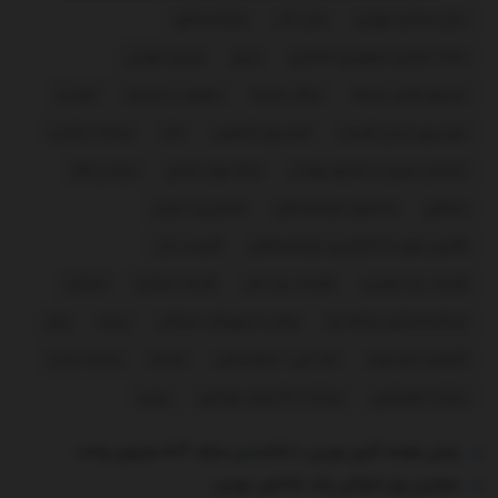
بازار مسکن تهران
بازار کار
بازنشستگی
بانک مرکزی جمهوری اسلامی
برنج
بورس تهران
توزیع نقدی یارانه
حذف یارانه
حقوق و دستمزد
خودرو
خودروی ارزان قیمت
خودروی شاهین
دلار
دونالد ترامپ
سازمان بورس و اوراق بهادار
سکه بهار آزادی
سکه و طلا
صرافی
صندوق بازنشستگی
فرا‌‌‌‌‌بورس ایران
قانون منع به کارگیری بازنشستگان
قیمت دلار
قیمت روز خودرو
قیمت روز دلار
قیمت مسکن
مسکن
هدفمندسازی یارانه ​‌ها
وام و تسهیلات مسکن
پراید
پژو
کاهش نرخ بهره
کم آبی - خشکسالی
یارانه
یارانه جدید
یارانه معیشتی
یارانه ۳۰۰ هزار تومانی
یورو
پایان هفته کاری بورس با شکستن سقف ۵.۴ میلیون واحد
سومین روز متوالی رشد شاخص بورس