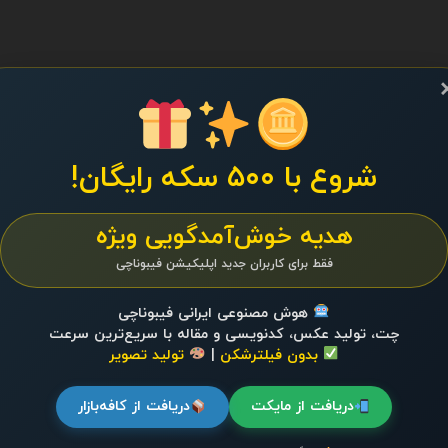
اخبار
شروع با ۵۰۰ سکه رایگان!
هدیه خوش‌آمدگویی ویژه
فقط برای کاربران جدید اپلیکیشن فیبوناچی
بازگشت دوباره شاخص بورس به کانال ۵ میلیونی
هوش مصنوعی ایرانی فیبوناچی
آگوست 1, 2026
چت، تولید عکس، کدنویسی و مقاله با سریع‌ترین سرعت
بدون فیلترشکن
|
تولید تصویر
اخبار
دریافت از مایکت
دریافت از کافه‌بازار