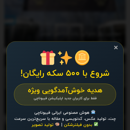
سومین روز متوالی رشد شاخص بورس
آگوست 4, 2026
×
اخبار
شروع با ۵۰۰ سکه رایگان!
هدیه خوش‌آمدگویی ویژه
فقط برای کاربران جدید اپلیکیشن فیبوناچی
هوش مصنوعی ایرانی فیبوناچی
چت، تولید عکس، کدنویسی و مقاله با سریع‌ترین سرعت
بدون فیلترشکن
|
تولید تصویر
بازگشت دوباره شاخص بورس به کانال ۵ میلیونی