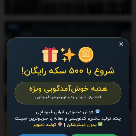
سومین روز متوالی رشد شاخص بورس
آگوست 4, 2026
اخبار
×
شروع با ۵۰۰ سکه رایگان!
هدیه خوش‌آمدگویی ویژه
بازگشت دوباره شاخص بورس به کانال ۵ میلیونی
فقط برای کاربران جدید اپلیکیشن فیبوناچی
آگوست 1, 2026
هوش مصنوعی ایرانی فیبوناچی
چت، تولید عکس، کدنویسی و مقاله با سریع‌ترین سرعت
اخبار
بدون فیلترشکن
|
تولید تصویر