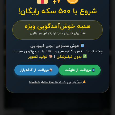
شروع با ۵۰۰ سکه رایگان!
هدیه خوش‌آمدگویی ویژه
فقط برای کاربران جدید اپلیکیشن فیبوناچی
سومین روز متوالی رشد شاخص بورس
آگوست 4, 2026
هوش مصنوعی ایرانی فیبوناچی
چت، تولید عکس، کدنویسی و مقاله با سریع‌ترین سرعت
بدون فیلترشکن
|
تولید تصویر
اخبار
دریافت از مایکت
دریافت از کافه‌بازار
بعداً یادآوری کن (۵۰۰ سکه منتظر شماست)