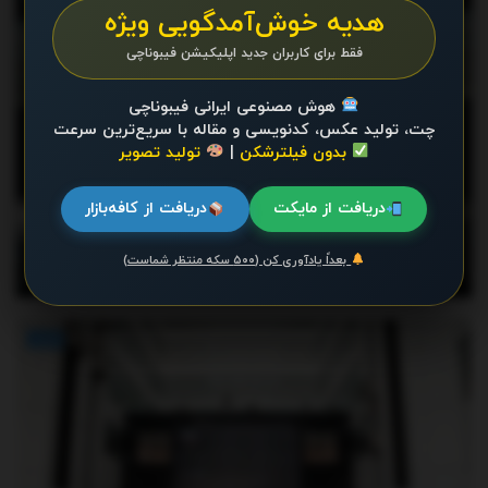
هدیه خوش‌آمدگویی ویژه
فقط برای کاربران جدید اپلیکیشن فیبوناچی
هوش مصنوعی ایرانی فیبوناچی
چت، تولید عکس، کدنویسی و مقاله با سریع‌ترین سرعت
بدون فیلترشکن
|
تولید تصویر
دریافت از مایکت
دریافت از کافه‌بازار
بازگشت دوباره شاخص بورس به کانال ۵ میلیونی
بعداً یادآوری کن (۵۰۰ سکه منتظر شماست)
آگوست 1, 2026
اخبار