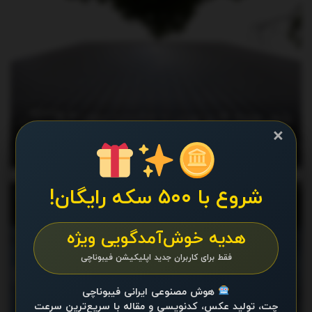
پایان هفته کاری بورس با شکستن سقف ۵.۴
×
میلیون واحد
آگوست 7, 2026
شروع با ۵۰۰ سکه رایگان!
اخبار
هدیه خوش‌آمدگویی ویژه
فقط برای کاربران جدید اپلیکیشن فیبوناچی
هوش مصنوعی ایرانی فیبوناچی
چت، تولید عکس، کدنویسی و مقاله با سریع‌ترین سرعت